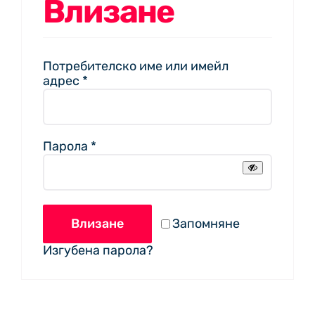
Влизане
Потребителско име или имейл
Задължително
адрес
*
Задължително
Парола
*
Влизане
Запомняне
Изгубена парола?