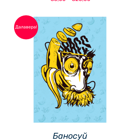
PRODUCT
range:
PAGE
€5,00
through
€25,00
Далавера!
ДОБАВЯНЕ В КОЛИЧКАТА
/
ДЕТАЙЛИ
Баносуй