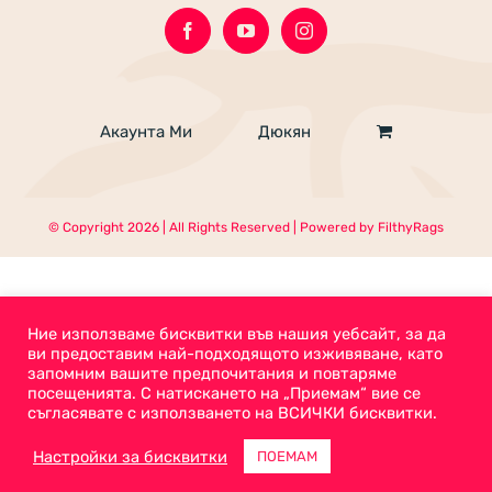
Акаунта Ми
Дюкян
© Copyright
2026 | All Rights Reserved | Powered by
FilthyRags
Ние използваме бисквитки във нашия уебсайт, за да
ви предоставим най-подходящото изживяване, като
запомним вашите предпочитания и повтаряме
посещенията. С натискането на „Приемам“ вие се
съгласявате с използването на ВСИЧКИ бисквитки.
Настройки за бисквитки
ПОЕМАМ