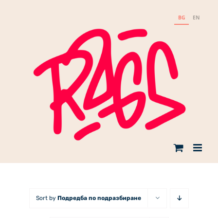
Skip
to
BG
EN
content
Sort by
Подредба по подразбиране