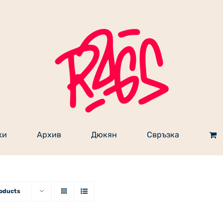
ки
Архив
Дюкян
Свръзка
roducts