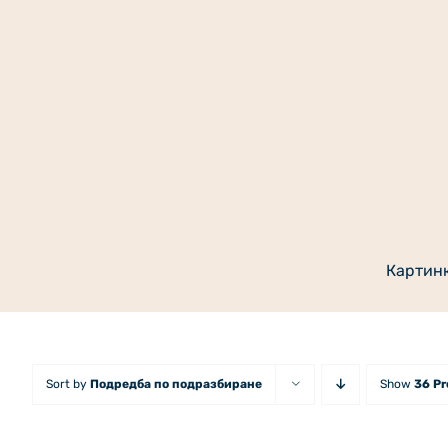
Skip
to
content
Картин
Sort by
Подредба по подразбиране
Show
36 P