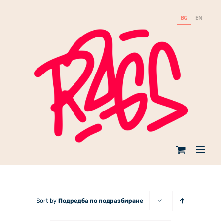
Skip
to
BG
EN
content
Sort by
Подредба по подразбиране