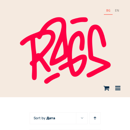
Skip
to
BG
EN
content
Sort by
Дата