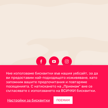
Акаунта Ми
Дюкян
© Copyright
2026 | All Rights Reserved | Powered by
FilthyRags
Ние използваме бисквитки във нашия уебсайт, за да
ви предоставим най-подходящото изживяване, като
запомним вашите предпочитания и повтаряме
посещенията. С натискането на „Приемам“ вие се
съгласявате с използването на ВСИЧКИ бисквитки.
Настройки за бисквитки
ПОЕМАМ