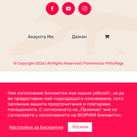
Акаунта Ми
Дюкян
© Copyright
2026 | All Rights Reserved | Powered by
FilthyRags
Ние използваме бисквитки във нашия уебсайт, за да
ви предоставим най-подходящото изживяване, като
запомним вашите предпочитания и повтаряме
посещенията. С натискането на „Приемам“ вие се
съгласявате с използването на ВСИЧКИ бисквитки.
Настройки за бисквитки
ПОЕМАМ