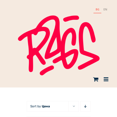
Skip
to
BG
EN
content
Sort by
Цена