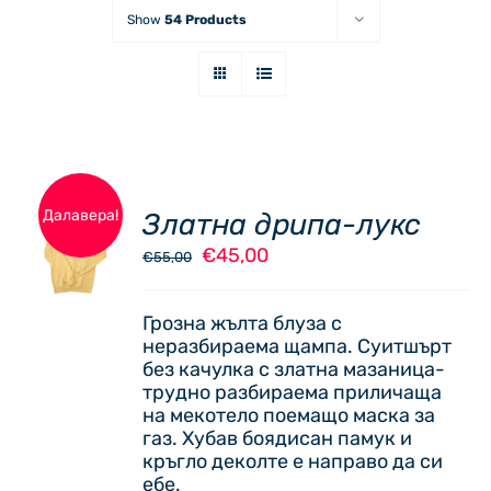
Show
54 Products
Далавера!
Златна дрипа-лукс
ОПЦИИ
Original
Текущата
€
45,00
THIS
€
55,00
/
price
цена
PRODUCT
ДЕТАЙЛИ
was:
е:
HAS
Грозна жълта блуза с
€55,00.
€45,00.
MULTIPLE
неразбираема щампа. Суитшърт
VARIANTS.
без качулка с златна мазаница-
THE
трудно разбираема приличаща
OPTIONS
на мекотело поемащо маска за
MAY
газ. Хубав боядисан памук и
BE
кръгло деколте е направо да си
CHOSEN
ебе.