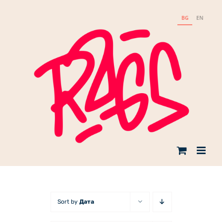
Skip
to
BG
EN
content
Sort by
Дата