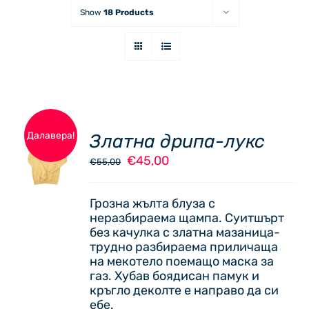
Show
18 Products
Далавера!
Златна дрипа-лукс
ОПЦИИ
Original
Текущата
€
45,00
THIS
€
55,00
/
price
цена
PRODUCT
ДЕТАЙЛИ
was:
е:
HAS
Грозна жълта блуза с
€55,00.
€45,00.
MULTIPLE
неразбираема щампа. Суитшърт
VARIANTS.
без качулка с златна мазаница-
THE
трудно разбираема приличаща
OPTIONS
на мекотело поемащо маска за
MAY
газ. Хубав боядисан памук и
BE
кръгло деколте е направо да си
CHOSEN
ебе.