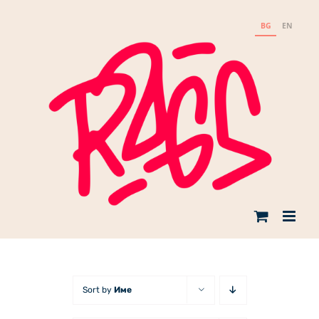
Skip
to
BG
EN
content
Sort by
Име