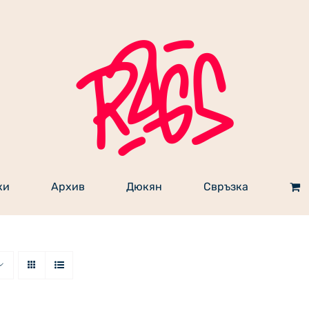
ки
Архив
Дюкян
Свръзка