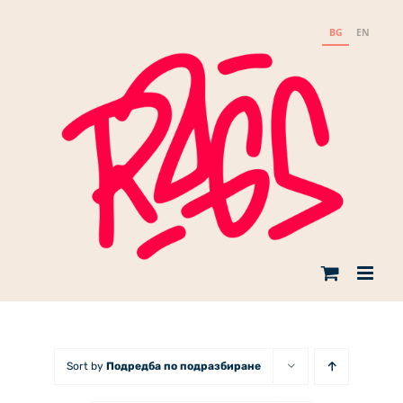
Skip
to
BG
EN
content
Sort by
Подредба по подразбиране