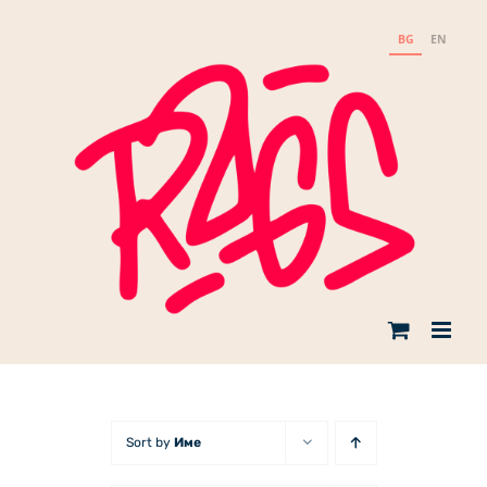
Skip
to
BG
EN
content
Sort by
Име