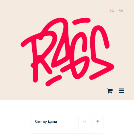
Skip
to
BG
EN
content
Sort by
Цена