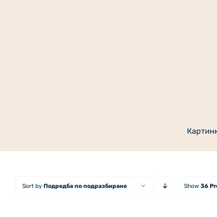
Skip
to
content
Картин
Sort by
Подредба по подразбиране
Show
36 P