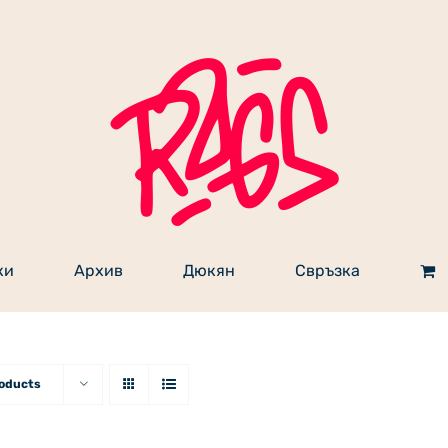
ки
Архив
Дюкян
Свръзка
roducts