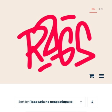
Skip
to
BG
EN
content
Sort by
Подредба по подразбиране