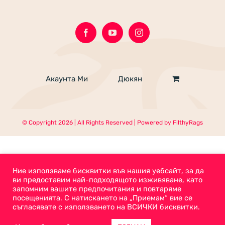
Акаунта Ми
Дюкян
© Copyright
2026 | All Rights Reserved | Powered by
FilthyRags
Ние използваме бисквитки във нашия уебсайт, за да
ви предоставим най-подходящото изживяване, като
запомним вашите предпочитания и повтаряме
посещенията. С натискането на „Приемам“ вие се
съгласявате с използването на ВСИЧКИ бисквитки.