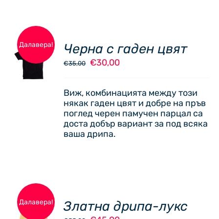
Далавера!
Черна с гаден цвят
ОПЦИИ
Original
Текущата
€
30,00
THIS
€
35,00
/
price
цена
PRODUCT
ДЕТАЙЛИ
was:
е:
HAS
Виж, комбинацията между този
€35,00.
€30,00.
MULTIPLE
някак гаден цвят и добре на пръв
VARIANTS.
поглед черен памучен парцал са
THE
доста добър вариант за под всяка
OPTIONS
ваша дрипа.
MAY
BE
CHOSEN
ON
THE
PRODUCT
Далавера!
Златна дрипа-лукс
PAGE
ОПЦИИ