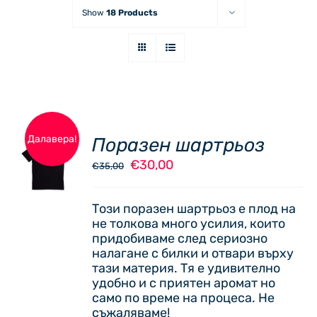
Show
18 Products
Далавера!
Поразен шартрьоз
ОПЦИИ
Original
Текущата
€
30,00
THIS
€
35,00
/
price
цена
PRODUCT
ДЕТАЙЛИ
was:
е:
HAS
Този поразен шартрьоз е плод на
€35,00.
€30,00.
MULTIPLE
не толкова много усилия, които
VARIANTS.
придобиваме след сериозно
THE
налагане с билки и отвари върху
OPTIONS
тази материя. Тя е удивително
MAY
удобно и с приятен аромат но
BE
само по време на процеса. Не
CHOSEN
съжаляваме!