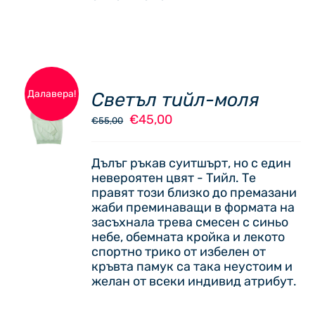
ON
THE
PRODUCT
PAGE
Далавера!
Светъл тийл-моля
ОПЦИИ
Original
Текущата
€
45,00
THIS
€
55,00
/
price
цена
PRODUCT
ДЕТАЙЛИ
was:
е:
HAS
Дълъг ръкав суитшърт, но с един
€55,00.
€45,00.
MULTIPLE
невероятен цвят - Тийл. Те
VARIANTS.
правят този близко до премазани
THE
жаби преминаващи в формата на
OPTIONS
засъхнала трева смесен с синьо
MAY
небе, обемната кройка и лекото
BE
спортно трико от избелен от
CHOSEN
кръвта памук са така неустоим и
ON
желан от всеки индивид атрибут.
THE
PRODUCT