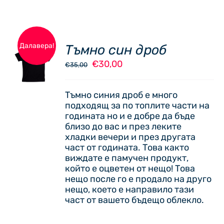
PAGE
Далавера!
Тъмно син дроб
ОПЦИИ
Original
Текущата
€
30,00
THIS
€
35,00
/
price
цена
PRODUCT
ДЕТАЙЛИ
was:
е:
HAS
Тъмно синия дроб е много
€35,00.
€30,00.
MULTIPLE
подходящ за по топлите части на
VARIANTS.
годината но и е добре да бъде
THE
близо до вас и през леките
OPTIONS
хладки вечери и през другата
MAY
част от годината. Това както
BE
виждате е памучен продукт,
CHOSEN
който е оцветен от нещо! Това
ON
нещо после го е продало на друго
THE
нещо, което е направило тази
PRODUCT
част от вашето бъдещо облекло.
PAGE