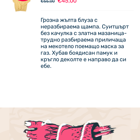
Original
Текущата
€
45,00
THIS
€
55,00
/
price
цена
PRODUCT
ДЕТАЙЛИ
was:
е:
HAS
Грозна жълта блуза с
€55,00.
€45,00.
MULTIPLE
неразбираема щампа. Суитшърт
VARIANTS.
без качулка с златна мазаница-
THE
трудно разбираема приличаща
OPTIONS
на мекотело поемащо маска за
MAY
газ. Хубав боядисан памук и
BE
кръгло деколте е направо да си
CHOSEN
ебе.
ON
THE
PRODUCT
PAGE