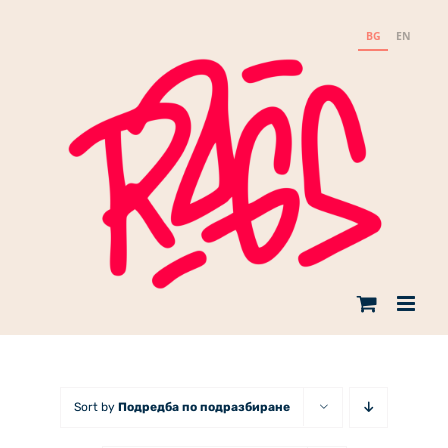
Skip
to
BG
EN
content
Sort by
Подредба по подразбиране