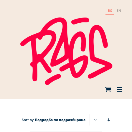
Skip
to
BG
EN
content
Sort by
Подредба по подразбиране