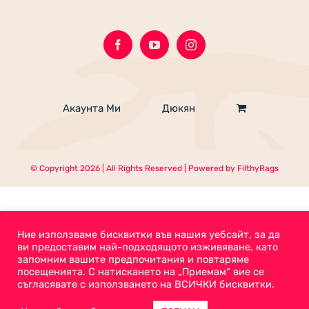
Акаунта Ми
Дюкян
© Copyright
2026 | All Rights Reserved | Powered by
FilthyRags
Ние използваме бисквитки във нашия уебсайт, за да
ви предоставим най-подходящото изживяване, като
запомним вашите предпочитания и повтаряме
посещенията. С натискането на „Приемам“ вие се
съгласявате с използването на ВСИЧКИ бисквитки.