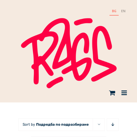
Skip
to
BG
EN
content
Sort by
Подредба по подразбиране