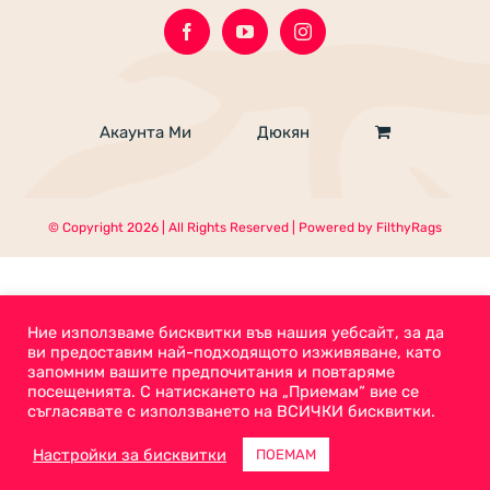
Акаунта Ми
Дюкян
© Copyright
2026 | All Rights Reserved | Powered by
FilthyRags
Ние използваме бисквитки във нашия уебсайт, за да
ви предоставим най-подходящото изживяване, като
запомним вашите предпочитания и повтаряме
посещенията. С натискането на „Приемам“ вие се
съгласявате с използването на ВСИЧКИ бисквитки.
Настройки за бисквитки
ПОЕМАМ