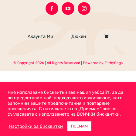
Акаунта Ми
Дюкян
© Copyright
2026 | All Rights Reserved | Powered by
FilthyRags
Ние използваме бисквитки във нашия уебсайт, за да
ви предоставим най-подходящото изживяване, като
запомним вашите предпочитания и повтаряме
посещенията. С натискането на „Приемам“ вие се
съгласявате с използването на ВСИЧКИ бисквитки.
Настройки за бисквитки
ПОЕМАМ