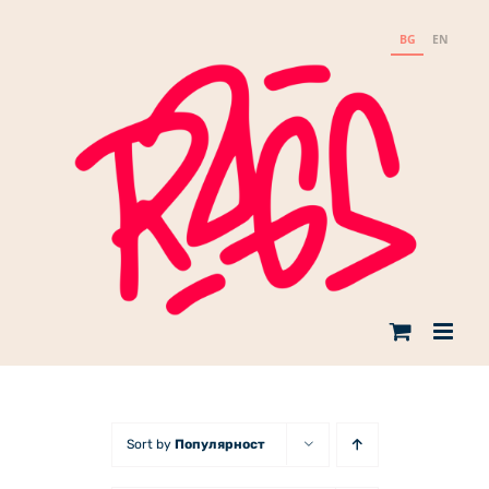
Skip
to
BG
EN
content
Sort by
Популярност