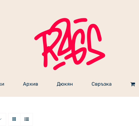
ки
Архив
Дюкян
Свръзка