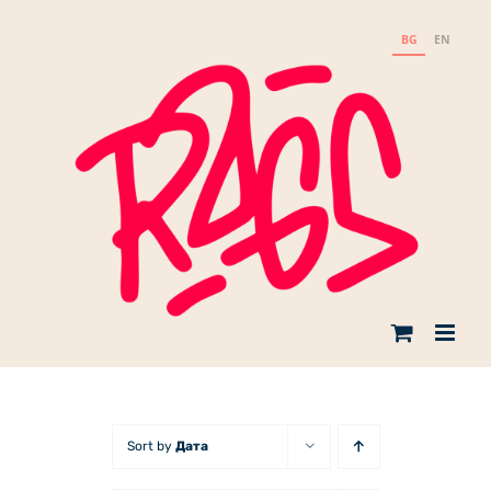
Skip
to
BG
EN
content
Sort by
Дата