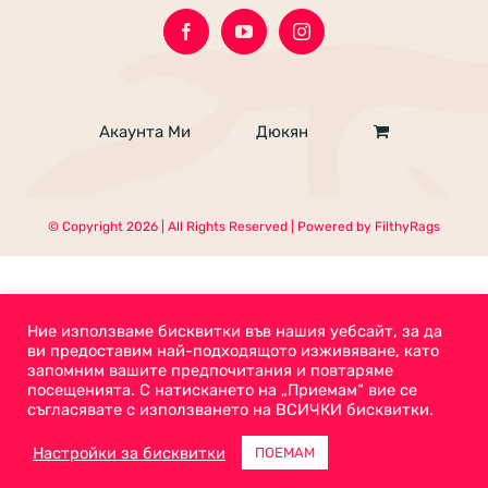
Акаунта Ми
Дюкян
© Copyright
2026 | All Rights Reserved | Powered by
FilthyRags
Ние използваме бисквитки във нашия уебсайт, за да
ви предоставим най-подходящото изживяване, като
запомним вашите предпочитания и повтаряме
посещенията. С натискането на „Приемам“ вие се
съгласявате с използването на ВСИЧКИ бисквитки.
Настройки за бисквитки
ПОЕМАМ