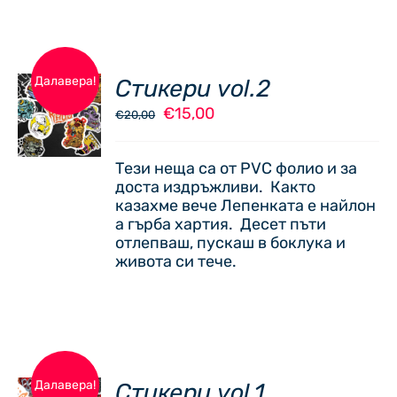
ДОБАВЯНЕ
Далавера!
Стикери vol.2
В
Original
Текущата
€
15,00
€
20,00
КОЛИЧКАТА
price
цена
/
was:
е:
ДЕТАЙЛИ
Тези неща са от PVC фолио и за
€20,00.
€15,00.
доста издръжливи. Както
казахме вече Лепенката е найлон
а гърба хартия. Десет пъти
отлепваш, пускаш в боклука и
живота си тече.
ДОБАВЯНЕ
Далавера!
Стикери vol.1