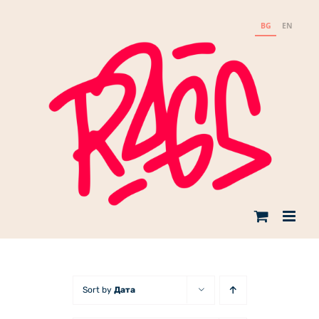
Skip
to
BG
EN
content
Sort by
Дата