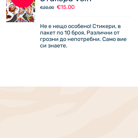
В
Original
Текущата
€
15,00
€
20,00
КОЛИЧКАТА
price
цена
/
was:
е:
ДЕТАЙЛИ
Не е нещо особено! Стикери, в
€20,00.
€15,00.
пакет по 10 броя, Различни от
грозни до непотребни. Само вие
си знаете.