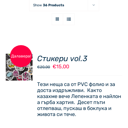
Show
36 Products
ДОБАВЯНЕ
Далавера!
Стикери vol.3
В
Original
Текущата
€
15,00
€
20,00
КОЛИЧКАТА
price
цена
/
was:
е:
ДЕТАЙЛИ
Тези неща са от PVC фолио и за
€20,00.
€15,00.
доста издръжливи. Както
казахме вече Лепенката е найлон
а гърба хартия. Десет пъти
отлепваш, пускаш в боклука и
живота си тече.