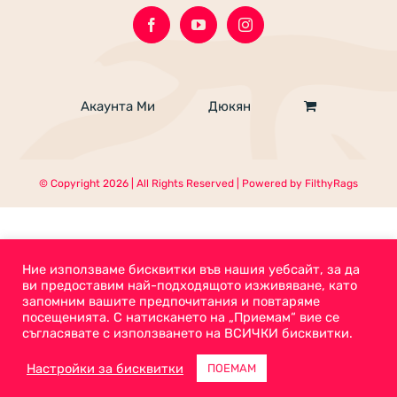
Акаунта Ми
Дюкян
© Copyright
2026 | All Rights Reserved | Powered by
FilthyRags
Ние използваме бисквитки във нашия уебсайт, за да
ви предоставим най-подходящото изживяване, като
запомним вашите предпочитания и повтаряме
посещенията. С натискането на „Приемам“ вие се
съгласявате с използването на ВСИЧКИ бисквитки.
Настройки за бисквитки
ПОЕМАМ