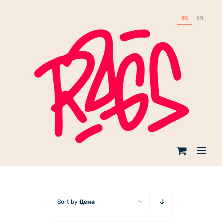
Skip
to
BG
EN
content
Sort by
Цена