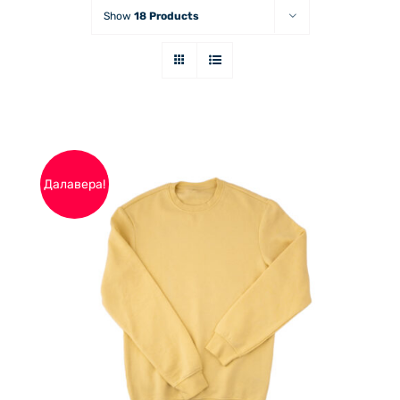
Show
18 Products
Далавера!
THIS
ОПЦИИ
/
PRODUCT
ДЕТАЙЛИ
HAS
MULTIPLE
VARIANTS.
THE