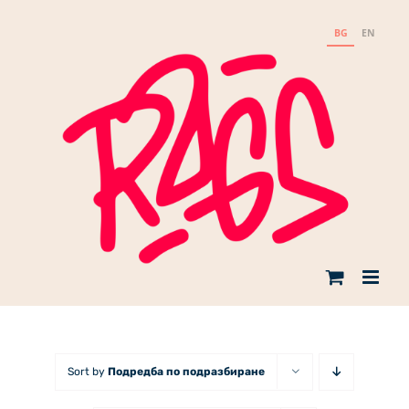
Skip
to
BG
EN
content
Sort by
Подредба по подразбиране