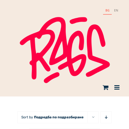
Skip
to
BG
EN
content
Sort by
Подредба по подразбиране