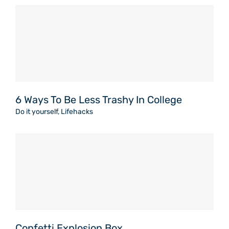
6 Ways To Be Less Trashy In College
Do it yourself
,
Lifehacks
Confetti Explosion Box