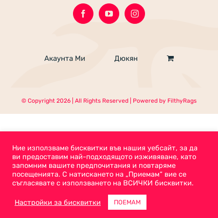
Акаунта Ми
Дюкян
© Copyright
2026 | All Rights Reserved | Powered by
FilthyRags
Ние използваме бисквитки във нашия уебсайт, за да
ви предоставим най-подходящото изживяване, като
запомним вашите предпочитания и повтаряме
посещенията. С натискането на „Приемам“ вие се
съгласявате с използването на ВСИЧКИ бисквитки.
Настройки за бисквитки
ПОЕМАМ