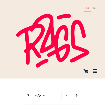
Skip
to
BG
EN
content
Sort by
Дата