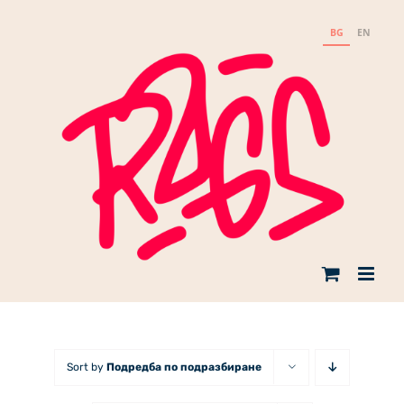
Skip
to
BG
EN
content
Sort by
Подредба по подразбиране