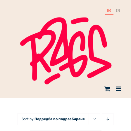
Skip
to
BG
EN
content
Sort by
Подредба по подразбиране